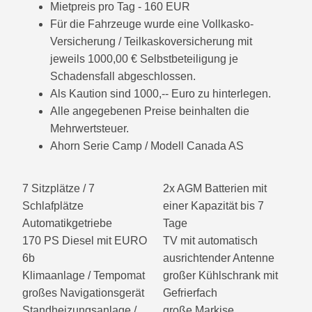
Mietpreis pro Tag - 160 EUR
Für die Fahrzeuge wurde eine Vollkasko-
Versicherung / Teilkaskoversicherung mit
jeweils 1000,00 € Selbstbeteiligung je
Schadensfall abgeschlossen.
Als Kaution sind 1000,-- Euro zu hinterlegen.
Alle angegebenen Preise beinhalten die
Mehrwertsteuer.
Ahorn Serie Camp / Modell Canada AS
7 Sitzplätze / 7
2x AGM Batterien mit
Schlafplätze
einer Kapazität bis 7
Automatikgetriebe
Tage
170 PS Diesel mit EURO
TV mit automatisch
6b
ausrichtender Antenne
Klimaanlage / Tempomat
großer Kühlschrank mit
großes Navigationsgerät
Gefrierfach
Standheizungsanlage /
große Markise