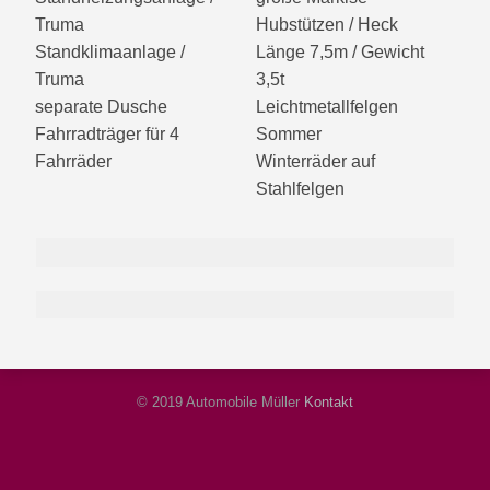
Truma
Hubstützen / Heck
Standklimaanlage /
Länge 7,5m / Gewicht
Truma
3,5t
separate Dusche
Leichtmetallfelgen
Fahrradträger für 4
Sommer
Fahrräder
Winterräder auf
Stahlfelgen
Weitere
10
Weitere
Ansichten
22
Exterieur
Ansichten
© 2019 Automobile Müller
Kontakt
Interieur